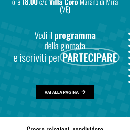
ore
18.00
c/o
Villa Corò
Marano di Mira
(VE)
Vedi il
programma
della giornata
e iscriviti per
PARTECIPARE
VAI ALLA PAGINA
Creare relazioni, condividere